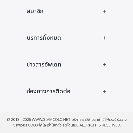
สมาชิก
เข้าสู่ระบบ
สมัครสมาชิก
บริการทั้งหมด
Privacy Policy
Search
Search
Terms and Conditions
for:
Domain
Return and Refund Policy
Hosting
ข่าวสารอัพเดท
VPS
Dedicated
วิธีการใช้งาน
Server Co-Location
อัพเดททีมงาน
ช่องทางการติดต่อ
ข่าวสารวงการ Server
ดาวน์โหลด
หมายเลขโทรศัพท์
LINE
© 2018 -
2026 WWW.SIAMCOLO.NET บริการเช่าวีพีเอส เช่าเซิร์ฟเวอร์ รับวาง
Facebook Fanpage
เซิร์ฟเวอร์ COLO โคโล เช่าโฮตติ้ง จดโดนเมน ALL RIGHTS RESERVED.